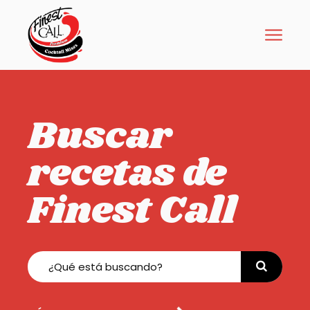
Buscar
recetas de
Finest Call